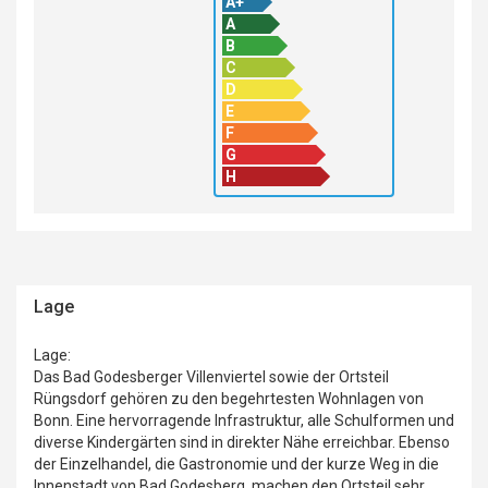
A+
A+
A
A
B
B
C
C
D
D
E
F
F
G
G
H
H
Lage
Lage:
Das Bad Godesberger Villenviertel sowie der Ortsteil
Rüngsdorf gehören zu den begehrtesten Wohnlagen von
Bonn. Eine hervorragende Infrastruktur, alle Schulformen und
diverse Kindergärten sind in direkter Nähe erreichbar. Ebenso
der Einzelhandel, die Gastronomie und der kurze Weg in die
Innenstadt von Bad Godesberg, machen den Ortsteil sehr