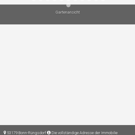
Gartenansicht
53179 Bonn-Rüngsdorf
Die vollständige Adresse der Immobilie