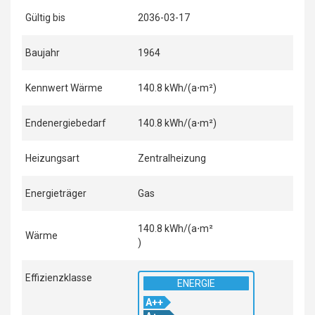
Gültig bis
2036-03-17
Baujahr
1964
Kennwert Wärme
140.8 kWh/(a⋅m²)
Endenergiebedarf
140.8 kWh/(a⋅m²)
Heizungsart
Zentralheizung
Energieträger
Gas
140.8 kWh/(a⋅m²
Wärme
)
Effizienzklasse
ENERGIE
A++
A++