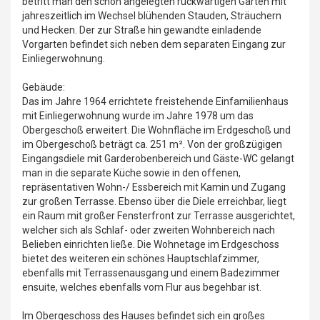
betritt man den schön angelegten rückwärtigen Garten mit
jahreszeitlich im Wechsel blühenden Stauden, Sträuchern
und Hecken. Der zur Straße hin gewandte einladende
Vorgarten befindet sich neben dem separaten Eingang zur
Einliegerwohnung.
Gebäude:
Das im Jahre 1964 errichtete freistehende Einfamilienhaus
mit Einliegerwohnung wurde im Jahre 1978 um das
Obergeschoß erweitert. Die Wohnfläche im Erdgeschoß und
im Obergeschoß beträgt ca. 251 m². Von der großzügigen
Eingangsdiele mit Garderobenbereich und Gäste-WC gelangt
man in die separate Küche sowie in den offenen,
repräsentativen Wohn-/ Essbereich mit Kamin und Zugang
zur großen Terrasse. Ebenso über die Diele erreichbar, liegt
ein Raum mit großer Fensterfront zur Terrasse ausgerichtet,
welcher sich als Schlaf- oder zweiten Wohnbereich nach
Belieben einrichten ließe. Die Wohnetage im Erdgeschoss
bietet des weiteren ein schönes Hauptschlafzimmer,
ebenfalls mit Terrassenausgang und einem Badezimmer
ensuite, welches ebenfalls vom Flur aus begehbar ist.
Im Obergeschoss des Hauses befindet sich ein großes