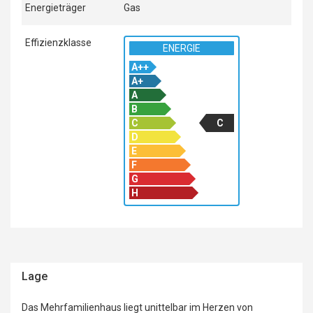
Energieträger
Gas
Effizienzklasse
ENERGIE
A++
A++
A+
A+
A
A
B
B
C
C
D
D
E
F
F
G
G
H
H
Lage
Das Mehrfamilienhaus liegt unittelbar im Herzen von