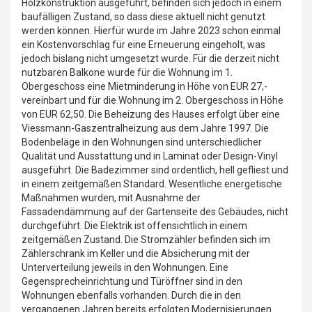
Holzkonstruktion ausgeführt, befinden sich jedoch in einem
baufälligen Zustand, so dass diese aktuell nicht genutzt
werden können. Hierfür wurde im Jahre 2023 schon einmal
ein Kostenvorschlag für eine Erneuerung eingeholt, was
jedoch bislang nicht umgesetzt wurde. Für die derzeit nicht
nutzbaren Balkone wurde für die Wohnung im 1.
Obergeschoss eine Mietminderung in Höhe von EUR 27,-
vereinbart und für die Wohnung im 2. Obergeschoss in Höhe
von EUR 62,50. Die Beheizung des Hauses erfolgt über eine
Viessmann-Gaszentralheizung aus dem Jahre 1997. Die
Bodenbeläge in den Wohnungen sind unterschiedlicher
Qualität und Ausstattung und in Laminat oder Design-Vinyl
ausgeführt. Die Badezimmer sind ordentlich, hell gefliest und
in einem zeitgemäßen Standard. Wesentliche energetische
Maßnahmen wurden, mit Ausnahme der
Fassadendämmung auf der Gartenseite des Gebäudes, nicht
durchgeführt. Die Elektrik ist offensichtlich in einem
zeitgemäßen Zustand. Die Stromzähler befinden sich im
Zählerschrank im Keller und die Absicherung mit der
Unterverteilung jeweils in den Wohnungen. Eine
Gegensprecheinrichtung und Türöffner sind in den
Wohnungen ebenfalls vorhanden. Durch die in den
vergangenen Jahren bereits erfolgten Modernisierungen